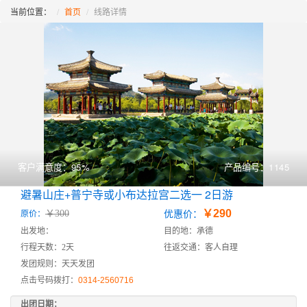
当前位置：
首页
线路详情
客户满意度：95%
产品编号：1145
避暑山庄+普宁寺或小布达拉宫二选一 2日游
￥290
￥300
原价：
优惠价：
出发地：
目的地：承德
行程天数：2天
往返交通：客人自理
发团规则：天天发团
点击号码拨打：
0314-2560716
出团日期：